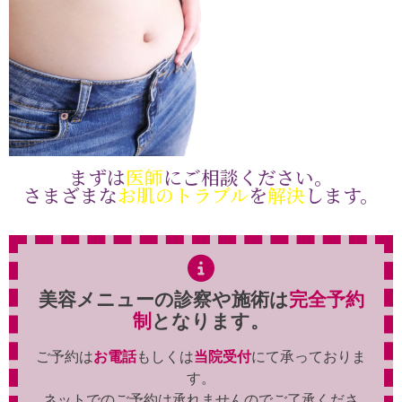
まずは
医師
にご相談ください。
さまざまな
お肌のトラブル
を
解決
します。
美容メニューの診察や施術は
完全予約
制
となります。
ご予約は
お電話
もしくは
当院受付
にて承っておりま
す。
ネットでのご予約は承れませんのでご了承くださ