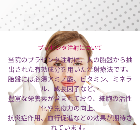
気分が落ち込みやすい
プラセンタ注射について
当院のプラセンタ注射は、人の胎盤から抽
出された有効成分を用いた注射療法です。
胎盤には必須アミノ酸、ビタミン、ミネラ
ル、成長因子など、
豊富な栄養素が含まれており、細胞の活性
化や免疫力の向上、
抗炎症作用、血行促進などの効果が期待さ
れています。