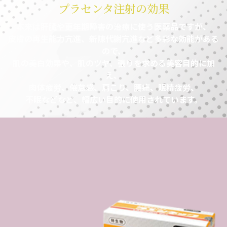
プラセンタ注射の効果
本
来
は
肝
臓
や
更
年
期
障
害
の
治
療
に
使
う
医
薬
品
で
す
が
、
皮
膚
の
再
生
能
力
亢
進
、
新
陳
代
謝
亢
進
な
ど
多
彩
な
効
能
が
あ
る
の
で
、
肌
の
美
白
効
果
や
、
肌
の
ツ
ヤ
、
張
り
を
求
め
る
美
容
目
的
に
加
え
、
肉
体
疲
労
、
倦
怠
感
、
肩
こ
り
、
腰
痛
、
眠
精
疲
労
、
不
眠
な
ど
な
ど
、
幅
広
い
目
的
に
使
用
さ
れ
て
い
ま
す
。