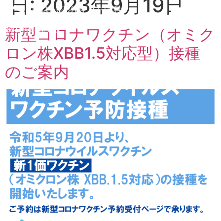
日:
2023年9月19日
労災•自賠責指定病院
新型コロナワクチン（オミク
ロン株XBB1.5対応型）接種
のご案内