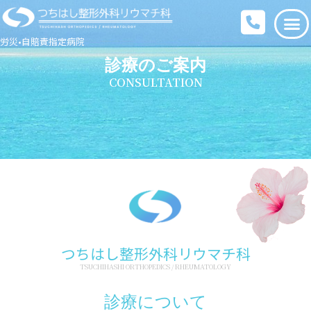
労災•自賠責指定病院
診療のご案内
CONSULTATION
つちはし整形外科リウマチ科
TSUCHIHASHI ORTHOPEDICS / RHEUMATOLOGY
診療について