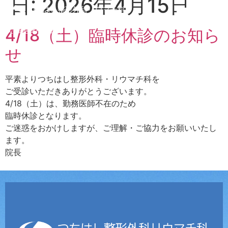
日:
2026年4月15日
労災•自賠責指定病院
4/18（土）臨時休診のお知ら
せ
平素よりつちはし整形外科・リウマチ科を
ご受診いただきありがとうございます。
4/18（土）は、勤務医師不在のため
臨時休診となります。
ご迷惑をおかけしますが、ご理解・ご協力をお願いいたし
ます。
院長