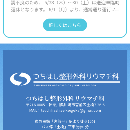
調不良のため、 5/28（木）〜30（土）は送迎車臨時
運休となります。 6/1（月）より、通常通り運行い...
詳しくはこちら
つちはし整形外科リウマチ科
〒216-0005 神奈川県川崎市宮前区土橋7-26-6
MAIL：tsuchihashiseikeigeka@gmail.com
東急電鉄「宮前平」駅より徒歩15分
バス停「土橋」下車徒歩1分