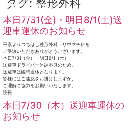
タグ:
整形外科
労災•自賠責指定病院
本日7/31(金)・明日8/1(土)送
迎車運休のお知らせ
平素よりつちはし整形外科・リウマチ科を
ご受診いただきありがとうございます。
本日7/31（金）・明日8/1（土）
送迎車ドライバー体調不良のため、
送迎車は臨時運休となります。
皆様にはご迷惑をお掛けしますが、
ご理解ご協力をお願いいたします。
院長
本日7/30（木）送迎車運休の
お知らせ